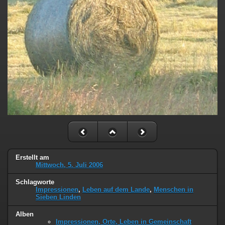
Erstellt am
Mittwoch, 5. Juli 2006
Schlagworte
Impressionen
,
Leben auf dem Lande
,
Menschen in
Sieben Linden
Alben
Impressionen, Orte, Leben in Gemeinschaft