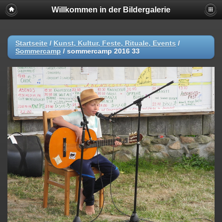
Willkommen in der Bildergalerie
Startseite
/
Kunst, Kultur, Feste, Rituale, Events
/
Sommercamp
/
sommercamp 2016 33