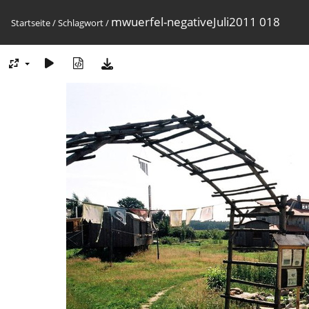
mwuerfel-negativeJuli2011 018
Startseite
/
Schlagwort
/